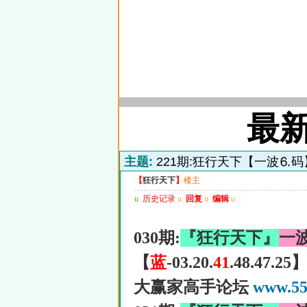
最
主题:
221期:狂行天下【一波⒍
【
狂行天下
】
楼主
u
历史记录
u
回复
u
编辑
u
030期:
『狂行天下』
一
【
蓝
-03.20.
41
.48.47.25
大赢家高手论坛
www.55