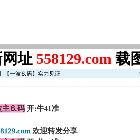
新网址
558129
.com
载
码】【一波⒍码】实力见证
波主⒍码
开:牛41准
】
8129.com
欢迎转发分享