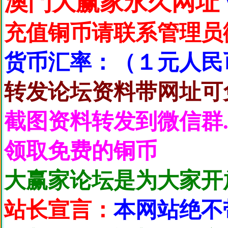
澳門大赢家永久网址
充值铜币请联系管理员
货币汇率：（１元人民币
转发论坛资料带网址可
截图资料转发到微信群.
领取免费的铜币
大赢家论坛是为大家开
站长宣言：
本网站绝不