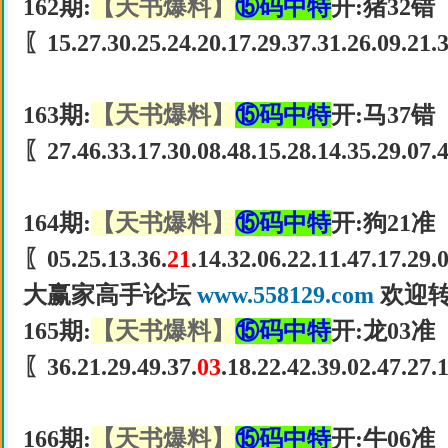
162期:
【天书爆料】
⑮码中特
开:猪32错
〖15.27.30.25.24.20.17.29.37.31.26.09.21
163期:
【天书爆料】
⑮码中特
开:马37错
〖27.46.33.17.30.08.48.15.28.14.35.29.07
164期:
【天书爆料】
⑮码中特
开:狗21准
〖05.25.13.36.
21
.14.32.06.22.11.47.17.29
大赢家高手论坛
www.558129.com
欢迎
165期:
【天书爆料】
⑮码中特
开:龙03准
〖36.21.29.49.37.
03
.18.22.42.39.02.47.27
166期:
【天书爆料】
⑮码中特
开:牛06准