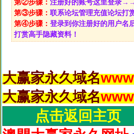
第②步骤：
注册好的账号这里登录→
第③步骤：
联系论坛管理充值论坛打
第④步骤：
登录到你注册好的用户名后
打赏高手隐藏资料！
大赢家永久域名
www.
大赢家永久域名
www.
点击返回主页