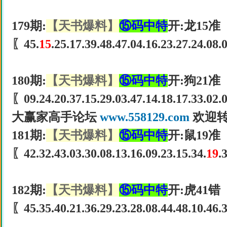
179期:
【天书爆料】
⑮码中特
开:龙15准
〖45.
15
.25.17.39.48.47.04.16.23.27.24.08
180期:
【天书爆料】
⑮码中特
开:狗21准
〖09.24.20.37.15.29.03.47.14.18.17.33.02.0
大赢家高手论坛
www.558129.com
欢迎
181期:
【天书爆料】
⑮码中特
开:鼠19准
〖42.32.43.03.30.08.13.16.09.23.15.34.
19
.
182期:
【天书爆料】
⑮码中特
开:虎41错
〖45.35.40.21.36.29.23.28.08.44.48.10.46