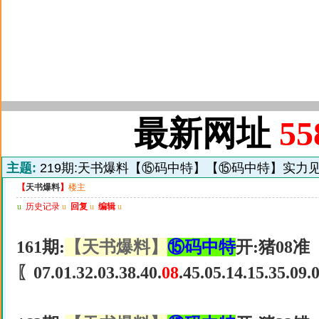
最新网址
55
主题:
219期:天书爆料【⑮码中特】【⑮码中特】实力
【
天书爆料
】
楼主
u
历史记录
u
回复
u
编辑
u
161期:
【天书爆料】
⑮码中特
开:猪08准
〖07.01.32.03.38.40.
08
.45.05.14.15.35.09