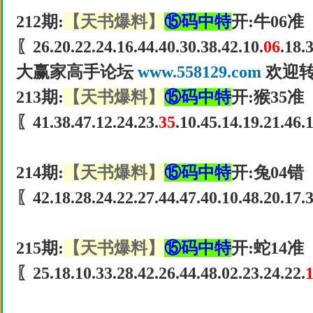
212期:
【天书爆料】
⑮码中特
开:牛06准
〖26.20.22.24.16.44.40.30.38.42.10.
06
.18.
大赢家高手论坛
www.558129.com
欢迎
213期:
【天书爆料】
⑮码中特
开:猴35准
〖41.38.47.12.24.23.
35
.10.45.14.19.21.46
214期:
【天书爆料】
⑮码中特
开:兔04错
〖42.18.28.24.22.27.44.47.40.10.48.20.17
215期:
【天书爆料】
⑮码中特
开:蛇14准
〖25.18.10.33.28.42.26.44.48.02.23.24.22.