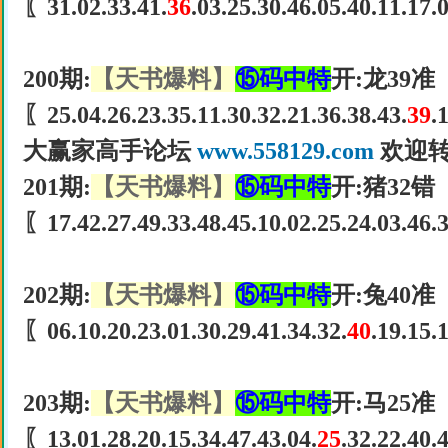
〖31.02.33.41.
36
.03.25.30.46.05.40.11.17
200期:
【天书爆料】
⑮码中特
开:龙39准
〖25.04.26.23.35.11.30.32.21.36.38.43.
39
.
大赢家高手论坛
www.558129.com
欢迎
201期:
【天书爆料】
⑮码中特
开:猪32错
〖17.42.27.49.33.48.45.10.02.25.24.03.46
202期:
【天书爆料】
⑮码中特
开:兔40准
〖06.10.20.23.01.30.29.41.34.32.
40
.19.15
203期:
【天书爆料】
⑮码中特
开:马25准
〖13.01.28.20.15.34.47.43.04.
25
.32.22.40